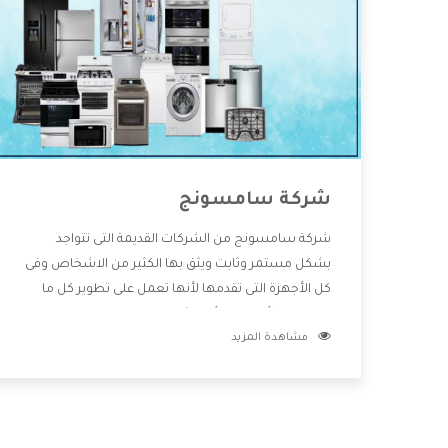
شركة سامسونج
شركة سامسونج من الشركات القديمة التى تتواجد
بشكل مستمر وثابت ويثق بها الكثير من الاشخاص وفى
كل الأجهزة التى تقدمها لأنها تعمل على تطوير كل ما
يتوافر فى الأسواق ولأنها شركة معروفة تهتم جدا بتوفير
مشاهدة المزيد
أفضل خدمات ما بعد البيع مع المنتجات وتقدم للعملاء
أقوى العروض والخصومات التى تسهل على المستهلك
الاستمتاع بشراء جميع ما نقدمه لكم معنا هتجد كل ما
هو جديد وأفضل