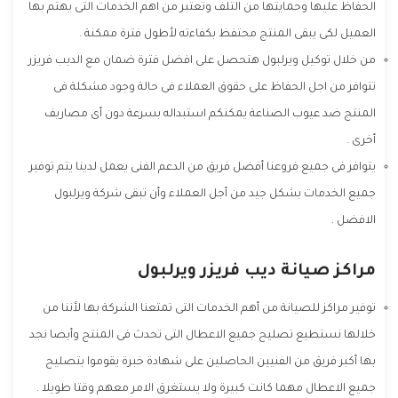
الحفاظ عليها وحمايتها من التلف وتعتبر من اهم الخدمات التى يهتم بها
العميل لكى يبقى المنتج محتفظ بكفاءته لأطول فترة ممكنة .
من خلال توكيل ويرلبول هتحصل على افضل فترة ضمان مع الديب فريزر
تتوافر من اجل الحفاظ على حقوق العملاء فى حالة وجود مشكلة فى
المنتج ضد عيوب الصناعة يمكنكم استبداله بسرعة دون أى مصاريف
أخرى .
يتوافر فى جميع فروعنا أفضل فريق من الدعم الفنى يعمل لدينا يتم توفير
جميع الخدمات بشكل جيد من أجل العملاء وأن تبقى شركة ويرلبول
الافضل .
مراكز صيانة ديب فريزر ويرلبول
توفير مراكز للصيانة من أهم الخدمات التى تمتعنا الشركة بها لأننا من
خلالها نستطيع تصليح جميع الاعطال التى تحدث فى المنتج وأيضا نجد
بها أكبر فريق من الفنيين الحاصلين على شهادة خبرة يقوموا بتصليح
جميع الاعطال مهما كانت كبيرة ولا يستغرق الامر معهم وقتا طويلا .