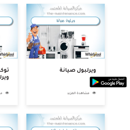
ويرلبول صيانة
توك
ويرل
مشاهدة المزيد
مش