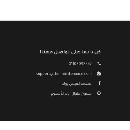
كن دائما على تواصل معنا!
01108098347
support@the-maintenance.com
صفحة الفيس بوك
مفتوح طوال ايام الأسبوع