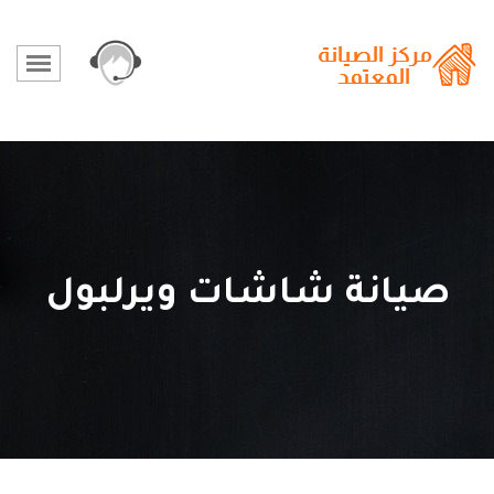
صيانة شاشات ويرلبول