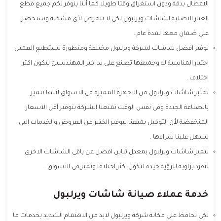
الاعطال بدقة ودون استغراق وقتا طويلا كما أننا بنوفر لكم جميع قطع
الغيار الاصلية لشاشات ويرلبول لكى لا تتعرض لأى مشكله وستحصل
على ضمان معها لمدة عام .
توفير افضل شاشات لشركة ويرلبول مختلفة ومتطورة يستطيع العميل
اختيار المناسبة له وجميعها تصنع على يد اكبر المهندسين لتكون اكثر
اختلاف .
تعتبر شاشات ويرلبول من الاجهزة المميزة فى الاسواق لأنها تتميز
بالصناعة الجيدة وفى نفس الوقت تمتعنا الشركة بتوفير أقل الاسعار
المنخفضة لأن التوكيل يمتعنا بتوفير الكثير من العروض والخدمات التى
تسهل علينا شراءها .
تتميز شاشات ويرلبول بمعدل تباين افضل عن باقى الشاشات الاخرى
تنفرد بزاوية للرؤية جيده لتكون اكثر اختلافا وتميز فى الاسواق .
خدمة عملاء صيانة شاشات ويرلبول
لكى نحافظ على مكانة شركة ويرلبول لابد من الاهتمام الشديد بخدمات ما