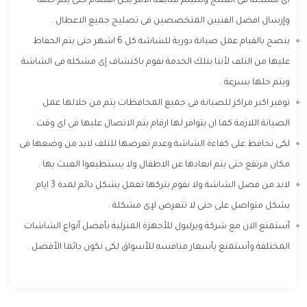
أى مشكله فى المنتج وسيتم متابعة الامر بكل اهتمام حتى يتم حلها
وإرسال افضل الفنيين المتخصصين فى تصليح جميع الاعطال .
ينصح بالقيام عمل صيانة دورية للشاشة كل 6 اشهر حتى يتم الحفاظ
عليها من التلف لأننا بتلك الخدمة نقوم باكتشاف إى مشكله فى الشاشة
ويتم حلها بسرعة .
توفير اكبر مراكز للصيانة فى جميع المحافظات يتم من خلالها عمل
الصيانة اللازمة كما ان يتوافر لها ارقام يتم الاتصال عليها فى اى وقت .
لكى نحافظ على كفاءة الشاشة وعدم تعرضها للتلف لابد من وضعها فى
مكان مرتفع حتى يتم ابعادها عن الاطفال ولا يستطيعوا العبث بها .
لابد من فصل الشاشة ولا نقوم بتركها تعمل بشكل دائم لمدة 3 ايام
بشكل متواصل على حتى لا تتعرض لإى مشكلة .
أستمتع الان مع شركة ويرلبول للأجهزة المنزلية بأفضل أنواع الشاشات
المختلفة وأستمتع بأسعار منافسه للأسواق لكى نكون دائما الأفضل .