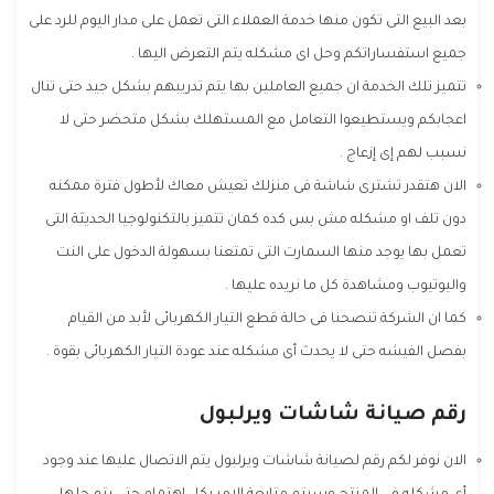
بعد البيع التى تكون منها خدمة العملاء التى تعمل على مدار اليوم للرد على
جميع استفساراتكم وحل اى مشكله يتم التعرض اليها .
تتميز تلك الخدمة ان جميع العاملين بها يتم تدريبهم بشكل جيد حتى تنال
اعجابكم ويستطيعوا التعامل مع المستهلك بشكل متحضر حتى لا
نسبب لهم إى إزعاج .
الان هتقدر تشترى شاشة فى منزلك تعيش معاك لأطول فترة ممكنه
دون تلف او مشكله مش بس كده كمان تتميز بالتكنولوجيا الحديثة التى
تعمل بها يوجد منها السمارت التى تمتعنا بسهولة الدخول على النت
واليوتيوب ومشاهدة كل ما نريده عليها .
كما ان الشركة تنصحنا فى حالة قطع التيار الكهربائى لأبد من القيام
بفصل الفيشه حتى لا يحدث أى مشكله عند عودة التيار الكهربائى بقوة .
رقم صيانة شاشات ويرلبول
الان نوفر لكم رقم لصيانة شاشات ويرلبول يتم الاتصال عليها عند وجود