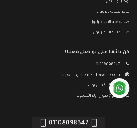
توكيل ويرلبول
مركز صيانة ويرلبول
صيانة غسالات ويرلبول
صيانة ثلاجات ويرلبول
كن دائما على تواصل معنا!
01108098347
support@the-maintenance.com
صفحة الفيس بوك
مفتوح طوال ايام الأسبوع
01108098347