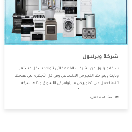
شركة ويرلبول
شركة ويرلبول من الشركات القديمة التى تتواجد بشكل مستمر
وثابت ويثق بها الكثير من الاشخاص وفى كل الأجهزة التى تقدمها
لأنها تعمل على تطوير كل ما يتوافر فى الأسواق ولأنها شركة
معروفة تهتم جدا بتوفير أفضل خدمات ما بعد البيع مع المنتجات
مشاهدة المزيد
وتقدم للعملاء أقوى العروض والخصومات التى تسهل على
المستهلك الاستمتاع بشراء جميع ما نقدمه لكم معنا هتجد كل
ما هو جديد وأفضل