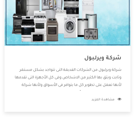
شركة ويرلبول
شركة ويرلبول من الشركات القديمة التى تتواجد بشكل مستمر
وثابت ويثق بها الكثير من الاشخاص وفى كل الأجهزة التى تقدمها
لأنها تعمل على تطوير كل ما يتوافر فى الأسواق ولأنها شركة
معروفة تهتم جدا بتوفير أفضل خدمات ما بعد البيع مع المنتجات
مشاهدة المزيد
وتقدم للعملاء أقوى العروض والخصومات التى تسهل على
المستهلك الاستمتاع بشراء جميع ما نقدمه لكم معنا هتجد كل
ما هو جديد وأفضل