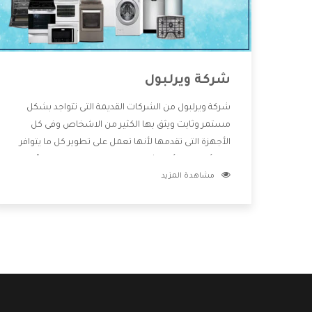
شركة ويرلبول
شركة ويرلبول من الشركات القديمة التى تتواجد بشكل
مستمر وثابت ويثق بها الكثير من الاشخاص وفى كل
الأجهزة التى تقدمها لأنها تعمل على تطوير كل ما يتوافر
فى الأسواق ولأنها شركة معروفة تهتم جدا بتوفير أفضل
مشاهدة المزيد
خدمات ما بعد البيع مع المنتجات وتقدم للعملاء أقوى
العروض والخصومات التى تسهل على المستهلك
الاستمتاع بشراء جميع ما نقدمه لكم معنا هتجد كل ما
هو جديد وأفضل