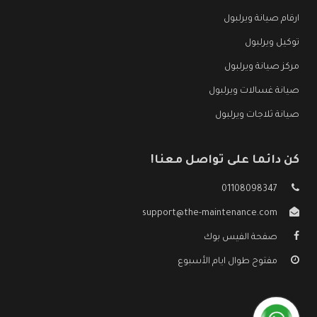
ارقام صيانة ويرلبول
توكيل ويرلبول
مركز صيانة ويرلبول
صيانة غسالات ويرلبول
صيانة ثلاجات ويرلبول
كن دائما على تواصل معنا!
01108098347
support@the-maintenance.com
صفحة الفيس بوك
مفتوح طوال ايام الأسبوع