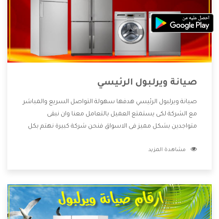
صيانة ويرلبول الرئيسي
صيانة ويرلبول الرئيسي هدفها سهولة التواصل السريع والمباشر
مع الشركة لكى يستمتع العميل بالتعامل معنا وان نبقى
متواجدين بشكل مميز فى الاسواق فنحن شركة كبيرة نهتم بكل
التفاصيل المهمة للعميل وان يستمتع بالخدمات التى تنفرد
مشاهدة المزيد
الشركة بها والتى تكون منها خدمة الصيانة التى تكون من أهم
الخدمات التى يرغب بها العميل لأنها تحافظ على كفاءة المنتج
كما أن شركة ويرلبول تقدم لنا جميع الأجهزة التى نبحث عنها
وأقوى الأسعار التى تكون مناسبة لكثير من العملاء