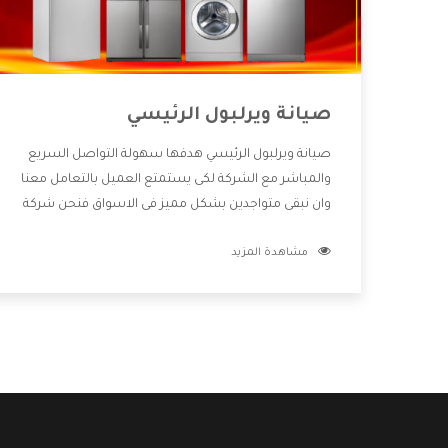
صيانة ويرلبول الرئيسي
صيانة ويرلبول الرئيسي هدفها سهولة التواصل السريع
والمباشر مع الشركة لكى يستمتع العميل بالتعامل معنا
وان نبقى متواجدين بشكل مميز فى الاسواق فنحن شركة
كبيرة نهتم بكل التفاصيل المهمة للعميل وان يستمتع
مشاهدة المزيد
بالخدمات التى تنفرد الشركة بها والتى تكون منها خدمة
الصيانة التى تكون من أهم الخدمات التى يرغب بها
العميل لأنها تحافظ على كفاءة المنتج كما أن شركة
ويرلبول تقدم لنا جميع الأجهزة التى نبحث عنها وأقوى
الأسعار التى تكون مناسبة لكثير من العملاء