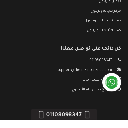
توكيل ويرلبول
مركز صيانة ويرلبول
صيانة غسالات ويرلبول
صيانة ثلاجات ويرلبول
كن دائما على تواصل معنا!
01108098347
support@the-maintenance.com
صفحة الفيس بوك
مفتوح طوال ايام الأسبوع
01108098347