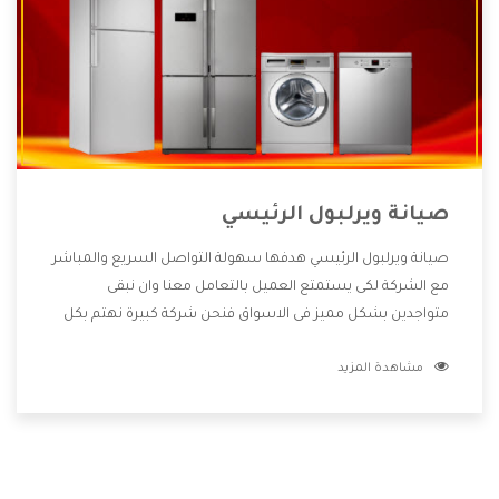
صيانة ويرلبول الرئيسي
صيانة ويرلبول الرئيسي هدفها سهولة التواصل السريع والمباشر
مع الشركة لكى يستمتع العميل بالتعامل معنا وان نبقى
متواجدين بشكل مميز فى الاسواق فنحن شركة كبيرة نهتم بكل
التفاصيل المهمة للعميل وان يستمتع بالخدمات التى تنفرد
مشاهدة المزيد
الشركة بها والتى تكون منها خدمة الصيانة التى تكون من أهم
الخدمات التى يرغب بها العميل لأنها تحافظ على كفاءة المنتج
كما أن شركة ويرلبول تقدم لنا جميع الأجهزة التى نبحث عنها
وأقوى الأسعار التى تكون مناسبة لكثير من العملاء