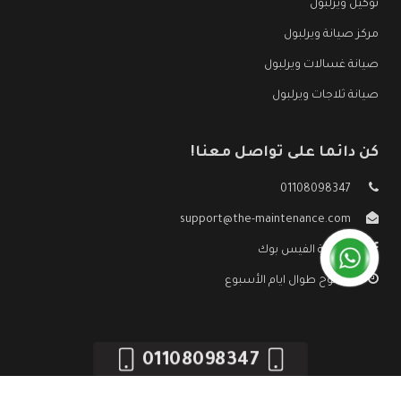
توكيل ويرلبول
مركز صيانة ويرلبول
صيانة غسالات ويرلبول
صيانة ثلاجات ويرلبول
كن دائما على تواصل معنا!
01108098347
support@the-maintenance.com
صفحة الفيس بوك
مفتوح طوال ايام الأسبوع
01108098347