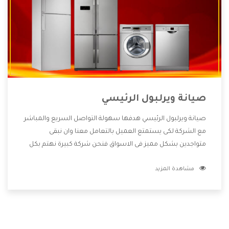
صيانة ويرلبول الرئيسي
صيانة ويرلبول الرئيسي هدفها سهولة التواصل السريع والمباشر
مع الشركة لكى يستمتع العميل بالتعامل معنا وان نبقى
متواجدين بشكل مميز فى الاسواق فنحن شركة كبيرة نهتم بكل
التفاصيل المهمة للعميل وان يستمتع بالخدمات التى تنفرد
مشاهدة المزيد
الشركة بها والتى تكون منها خدمة الصيانة التى تكون من أهم
الخدمات التى يرغب بها العميل لأنها تحافظ على كفاءة المنتج
كما أن شركة ويرلبول تقدم لنا جميع الأجهزة التى نبحث عنها
وأقوى الأسعار التى تكون مناسبة لكثير من العملاء