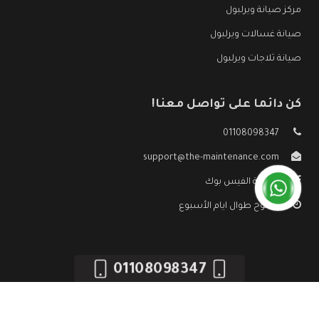
مركز صيانة ويرلبول
صيانة غسالات ويرلبول
صيانة ثلاجات ويرلبول
كن دائما على تواصل معنا!
01108098347
support@the-maintenance.com
صفحة الفيس بوك
مفتوح طوال ايام الأسبوع
01108098347
جميع الحقوق محفوظه ©
صيانة ويرلبول