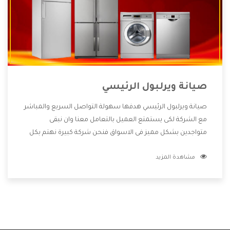
صيانة ويرلبول الرئيسي
صيانة ويرلبول الرئيسي هدفها سهولة التواصل السريع والمباشر
مع الشركة لكى يستمتع العميل بالتعامل معنا وان نبقى
متواجدين بشكل مميز فى الاسواق فنحن شركة كبيرة نهتم بكل
التفاصيل المهمة للعميل وان يستمتع بالخدمات التى تنفرد
مشاهدة المزيد
الشركة بها والتى تكون منها خدمة الصيانة التى تكون من أهم
الخدمات التى يرغب بها العميل لأنها تحافظ على كفاءة المنتج
كما أن شركة ويرلبول تقدم لنا جميع الأجهزة التى نبحث عنها
وأقوى الأسعار التى تكون مناسبة لكثير من العملاء