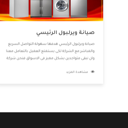
صيانة ويرلبول الرئيسي
صيانة ويرلبول الرئيسي هدفها سهولة التواصل السريع
والمباشر مع الشركة لكى يستمتع العميل بالتعامل معنا
وان نبقى متواجدين بشكل مميز فى الاسواق فنحن شركة
كبيرة نهتم بكل التفاصيل المهمة للعميل وان يستمتع
مشاهدة المزيد
بالخدمات التى تنفرد الشركة بها والتى تكون منها خدمة
الصيانة التى تكون من أهم الخدمات التى يرغب بها
العميل لأنها تحافظ على كفاءة المنتج كما أن شركة
ويرلبول تقدم لنا جميع الأجهزة التى نبحث عنها وأقوى
الأسعار التى تكون مناسبة لكثير من العملاء