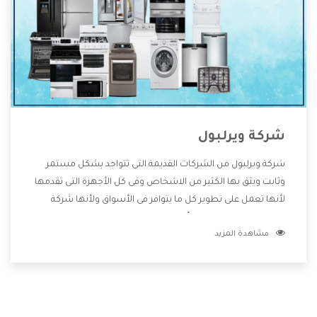
شركة ويرلبول
شركة ويرلبول من الشركات القديمة التى تتواجد بشكل مستمر
وثابت ويثق بها الكثير من الاشخاص وفى كل الأجهزة التى تقدمها
لأنها تعمل على تطوير كل ما يتوافر فى الأسواق ولأنها شركة
معروفة تهتم جدا بتوفير أفضل خدمات ما بعد البيع مع المنتجات
مشاهدة المزيد
وتقدم للعملاء أقوى العروض والخصومات التى تسهل على
المستهلك الاستمتاع بشراء جميع ما نقدمه لكم معنا هتجد كل
ما هو جديد وأفضل