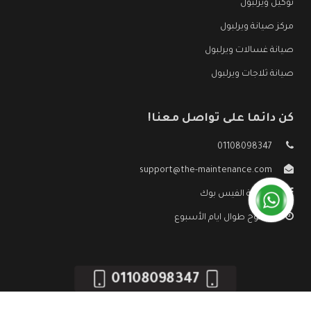
توكيل ويرلبول
مركز صيانة ويرلبول
صيانة غسالات ويرلبول
صيانة ثلاجات ويرلبول
كن دائما على تواصل معنا!
01108098347
support@the-maintenance.com
صفحة الفيس بوك
مفتوح طوال ايام الأسبوع
01108098347