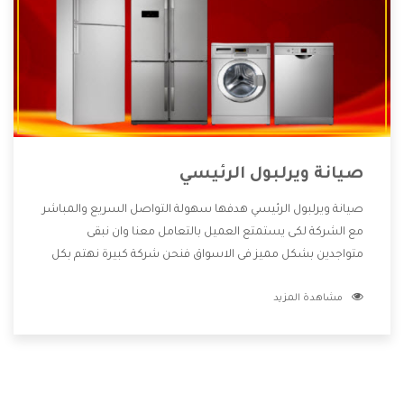
صيانة ويرلبول الرئيسي
صيانة ويرلبول الرئيسي هدفها سهولة التواصل السريع والمباشر
مع الشركة لكى يستمتع العميل بالتعامل معنا وان نبقى
متواجدين بشكل مميز فى الاسواق فنحن شركة كبيرة نهتم بكل
التفاصيل المهمة للعميل وان يستمتع بالخدمات التى تنفرد
مشاهدة المزيد
الشركة بها والتى تكون منها خدمة الصيانة التى تكون من أهم
الخدمات التى يرغب بها العميل لأنها تحافظ على كفاءة المنتج
كما أن شركة ويرلبول تقدم لنا جميع الأجهزة التى نبحث عنها
وأقوى الأسعار التى تكون مناسبة لكثير من العملاء