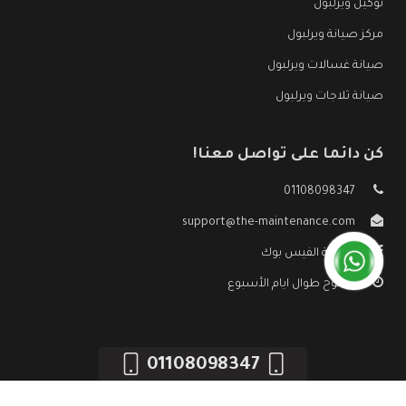
توكيل ويرلبول
مركز صيانة ويرلبول
صيانة غسالات ويرلبول
صيانة ثلاجات ويرلبول
كن دائما على تواصل معنا!
01108098347
support@the-maintenance.com
صفحة الفيس بوك
مفتوح طوال ايام الأسبوع
01108098347