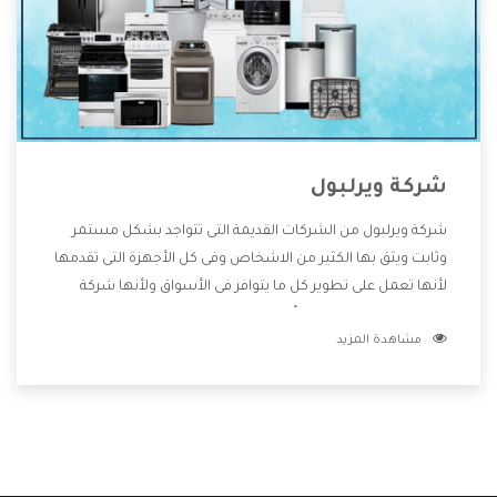
شركة ويرلبول
شركة ويرلبول من الشركات القديمة التى تتواجد بشكل مستمر
وثابت ويثق بها الكثير من الاشخاص وفى كل الأجهزة التى تقدمها
لأنها تعمل على تطوير كل ما يتوافر فى الأسواق ولأنها شركة
معروفة تهتم جدا بتوفير أفضل خدمات ما بعد البيع مع المنتجات
مشاهدة المزيد
وتقدم للعملاء أقوى العروض والخصومات التى تسهل على
المستهلك الاستمتاع بشراء جميع ما نقدمه لكم معنا هتجد كل
ما هو جديد وأفضل