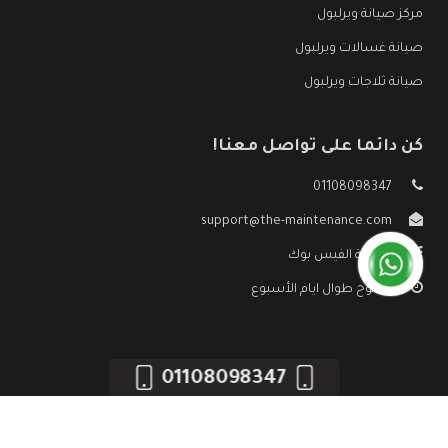
مركز صيانة ويرلبول
صيانة غسالات ويرلبول
صيانة ثلاجات ويرلبول
كن دائما على تواصل معنا!
01108098347
support@the-maintenance.com
صفحة الفيس بوك
مفتوح طوال ايام الأسبوع
01108098347
جميع الحقوق محفوظه ©
صيانة ويرلبول