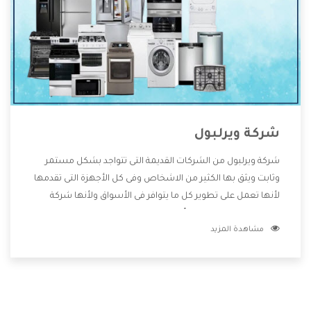
شركة ويرلبول
شركة ويرلبول من الشركات القديمة التى تتواجد بشكل مستمر
وثابت ويثق بها الكثير من الاشخاص وفى كل الأجهزة التى تقدمها
لأنها تعمل على تطوير كل ما يتوافر فى الأسواق ولأنها شركة
معروفة تهتم جدا بتوفير أفضل خدمات ما بعد البيع مع المنتجات
مشاهدة المزيد
وتقدم للعملاء أقوى العروض والخصومات التى تسهل على
المستهلك الاستمتاع بشراء جميع ما نقدمه لكم معنا هتجد كل
ما هو جديد وأفضل