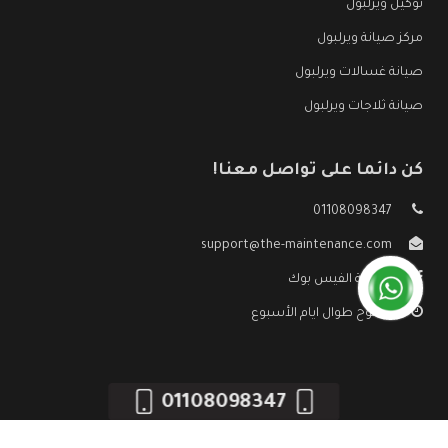
توكيل ويرلبول
مركز صيانة ويرلبول
صيانة غسالات ويرلبول
صيانة ثلاجات ويرلبول
كن دائما على تواصل معنا!
01108098347
support@the-maintenance.com
صفحة الفيس بوك
مفتوح طوال ايام الأسبوع
01108098347