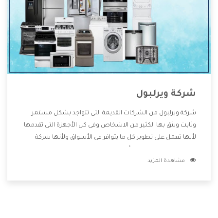
شركة ويرلبول
شركة ويرلبول من الشركات القديمة التى تتواجد بشكل مستمر
وثابت ويثق بها الكثير من الاشخاص وفى كل الأجهزة التى تقدمها
لأنها تعمل على تطوير كل ما يتوافر فى الأسواق ولأنها شركة
معروفة تهتم جدا بتوفير أفضل خدمات ما بعد البيع مع المنتجات
مشاهدة المزيد
وتقدم للعملاء أقوى العروض والخصومات التى تسهل على
المستهلك الاستمتاع بشراء جميع ما نقدمه لكم معنا هتجد كل
ما هو جديد وأفضل