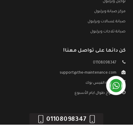
توكيل ويرلبول
مركز صيانة ويرلبول
صيانة غسالات ويرلبول
صيانة ثلاجات ويرلبول
كن دائما على تواصل معنا!
01108098347
support@the-maintenance.com
صفحة الفيس بوك
مفتوح طوال ايام الأسبوع
01108098347