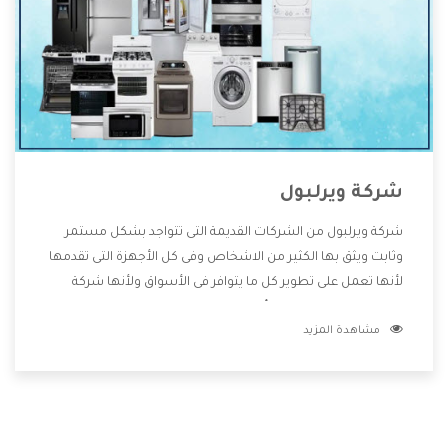
شركة ويرلبول
شركة ويرلبول من الشركات القديمة التى تتواجد بشكل مستمر
وثابت ويثق بها الكثير من الاشخاص وفى كل الأجهزة التى تقدمها
لأنها تعمل على تطوير كل ما يتوافر فى الأسواق ولأنها شركة
معروفة تهتم جدا بتوفير أفضل خدمات ما بعد البيع مع المنتجات
مشاهدة المزيد
وتقدم للعملاء أقوى العروض والخصومات التى تسهل على
المستهلك الاستمتاع بشراء جميع ما نقدمه لكم معنا هتجد كل
ما هو جديد وأفضل