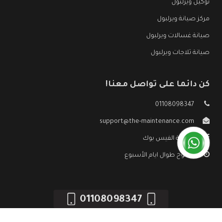
توكيل ويرلبول
مركز صيانة ويرلبول
صيانة غسالات ويرلبول
صيانة ثلاجات ويرلبول
كن دائما على تواصل معنا!
01108098347
support@the-maintenance.com
صفحة الفيس بوك
مفتوح طوال ايام الأسبوع
01108098347