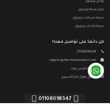
توكيل ويرلبول
مركز صيانة ويرلبول
صيانة غسالات ويرلبول
صيانة ثلاجات ويرلبول
كن دائما على تواصل معنا!
01108098347
support@the-maintenance.com
صفحة الفيس بوك
مفتوح طوال ايام الأسبوع
01108098347