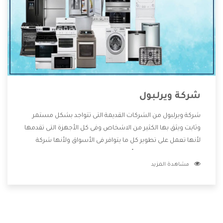
شركة ويرلبول
شركة ويرلبول من الشركات القديمة التى تتواجد بشكل مستمر
وثابت ويثق بها الكثير من الاشخاص وفى كل الأجهزة التى تقدمها
لأنها تعمل على تطوير كل ما يتوافر فى الأسواق ولأنها شركة
معروفة تهتم جدا بتوفير أفضل خدمات ما بعد البيع مع المنتجات
مشاهدة المزيد
وتقدم للعملاء أقوى العروض والخصومات التى تسهل على
المستهلك الاستمتاع بشراء جميع ما نقدمه لكم معنا هتجد كل
ما هو جديد وأفضل