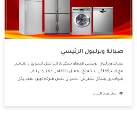
صيانة ويرلبول الرئيسي
صيانة ويرلبول الرئيسي هدفها سهولة التواصل السريع والمباشر
مع الشركة لكى يستمتع العميل بالتعامل معنا وان نبقى
متواجدين بشكل مميز فى الاسواق فنحن شركة كبيرة نهتم بكل
التفاصيل المهمة للعميل وان يستمتع بالخدمات التى تنفرد
مشاهدة المزيد
الشركة بها والتى تكون منها خدمة الصيانة التى تكون من أهم
الخدمات التى يرغب بها العميل لأنها تحافظ على كفاءة المنتج
كما أن شركة ويرلبول تقدم لنا جميع الأجهزة التى نبحث عنها
وأقوى الأسعار التى تكون مناسبة لكثير من العملاء