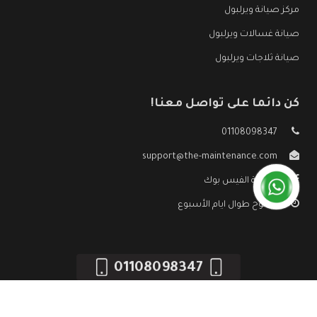
مركز صيانة ويرلبول
صيانة غسالات ويرلبول
صيانة ثلاجات ويرلبول
كن دائما على تواصل معنا!
01108098347
support@the-maintenance.com
صفحة الفيس بوك
مفتوح طوال ايام الأسبوع
01108098347
جميع الحقوق محفوظه ©
صيانة ويرلبول