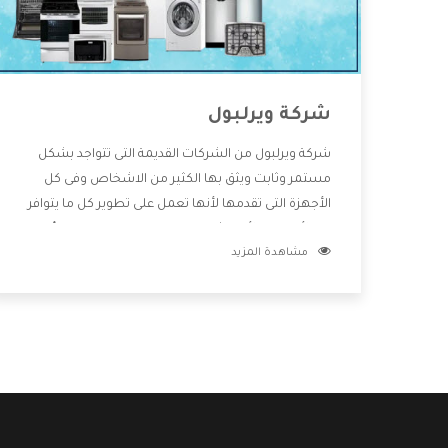
شركة ويرلبول
شركة ويرلبول من الشركات القديمة التى تتواجد بشكل
مستمر وثابت ويثق بها الكثير من الاشخاص وفى كل
الأجهزة التى تقدمها لأنها تعمل على تطوير كل ما يتوافر
فى الأسواق ولأنها شركة معروفة تهتم جدا بتوفير أفضل
مشاهدة المزيد
خدمات ما بعد البيع مع المنتجات وتقدم للعملاء أقوى
العروض والخصومات التى تسهل على المستهلك
الاستمتاع بشراء جميع ما نقدمه لكم معنا هتجد كل ما
هو جديد وأفضل