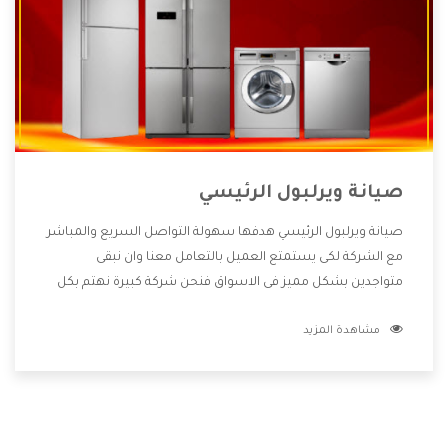
صيانة ويرلبول الرئيسي
صيانة ويرلبول الرئيسي هدفها سهولة التواصل السريع والمباشر
مع الشركة لكى يستمتع العميل بالتعامل معنا وان نبقى
متواجدين بشكل مميز فى الاسواق فنحن شركة كبيرة نهتم بكل
التفاصيل المهمة للعميل وان يستمتع بالخدمات التى تنفرد
مشاهدة المزيد
الشركة بها والتى تكون منها خدمة الصيانة التى تكون من أهم
الخدمات التى يرغب بها العميل لأنها تحافظ على كفاءة المنتج
كما أن شركة ويرلبول تقدم لنا جميع الأجهزة التى نبحث عنها
وأقوى الأسعار التى تكون مناسبة لكثير من العملاء