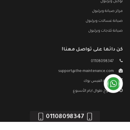
توكيل ويرلبول
مركز صيانة ويرلبول
صيانة غسالات ويرلبول
صيانة ثلاجات ويرلبول
كن دائما على تواصل معنا!
01108098347
support@the-maintenance.com
صفحة الفيس بوك
مفتوح طوال ايام الأسبوع
01108098347