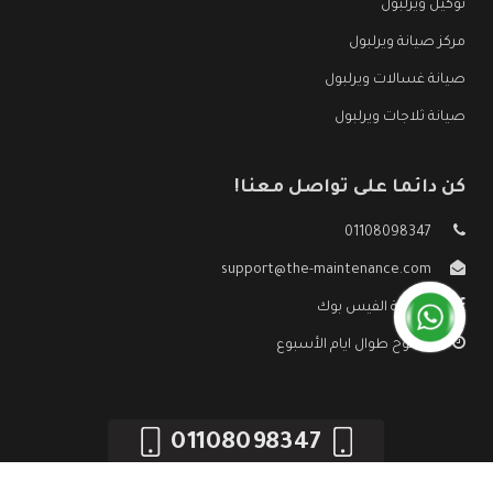
توكيل ويرلبول
مركز صيانة ويرلبول
صيانة غسالات ويرلبول
صيانة ثلاجات ويرلبول
كن دائما على تواصل معنا!
01108098347
support@the-maintenance.com
صفحة الفيس بوك
مفتوح طوال ايام الأسبوع
01108098347