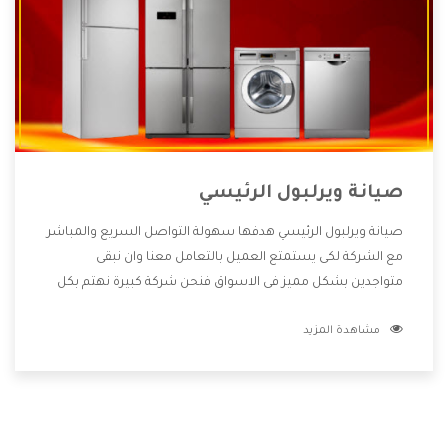
صيانة ويرلبول الرئيسي
صيانة ويرلبول الرئيسي هدفها سهولة التواصل السريع والمباشر
مع الشركة لكى يستمتع العميل بالتعامل معنا وان نبقى
متواجدين بشكل مميز فى الاسواق فنحن شركة كبيرة نهتم بكل
التفاصيل المهمة للعميل وان يستمتع بالخدمات التى تنفرد
مشاهدة المزيد
الشركة بها والتى تكون منها خدمة الصيانة التى تكون من أهم
الخدمات التى يرغب بها العميل لأنها تحافظ على كفاءة المنتج
كما أن شركة ويرلبول تقدم لنا جميع الأجهزة التى نبحث عنها
وأقوى الأسعار التى تكون مناسبة لكثير من العملاء