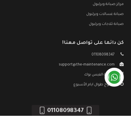
مركز صيانة ويرلبول
صيانة غسالات ويرلبول
صيانة ثلاجات ويرلبول
كن دائما على تواصل معنا!
01108098347
support@the-maintenance.com
صفحة الفيس بوك
مفتوح طوال ايام الأسبوع
01108098347
جميع الحقوق محفوظه ©
صيانة ويرلبول