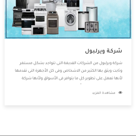
شركة ويرلبول
شركة ويرلبول من الشركات القديمة التى تتواجد بشكل مستمر
وثابت ويثق بها الكثير من الاشخاص وفى كل الأجهزة التى تقدمها
لأنها تعمل على تطوير كل ما يتوافر فى الأسواق ولأنها شركة
معروفة تهتم جدا بتوفير أفضل خدمات ما بعد البيع مع المنتجات
مشاهدة المزيد
وتقدم للعملاء أقوى العروض والخصومات التى تسهل على
المستهلك الاستمتاع بشراء جميع ما نقدمه لكم معنا هتجد كل
ما هو جديد وأفضل