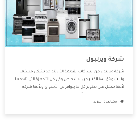
شركة ويرلبول
شركة ويرلبول من الشركات القديمة التى تتواجد بشكل مستمر
وثابت ويثق بها الكثير من الاشخاص وفى كل الأجهزة التى تقدمها
لأنها تعمل على تطوير كل ما يتوافر فى الأسواق ولأنها شركة
معروفة تهتم جدا بتوفير أفضل خدمات ما بعد البيع مع المنتجات
مشاهدة المزيد
وتقدم للعملاء أقوى العروض والخصومات التى تسهل على
المستهلك الاستمتاع بشراء جميع ما نقدمه لكم معنا هتجد كل
ما هو جديد وأفضل