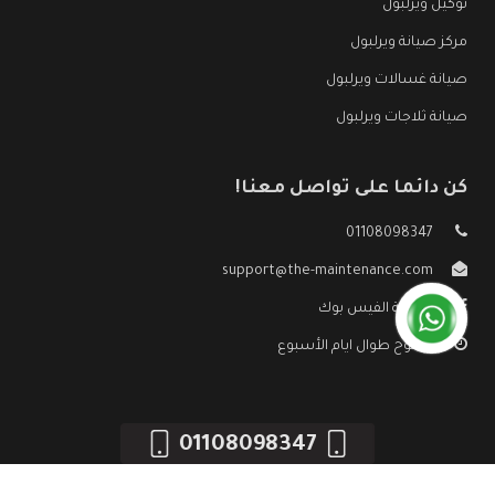
توكيل ويرلبول
مركز صيانة ويرلبول
صيانة غسالات ويرلبول
صيانة ثلاجات ويرلبول
كن دائما على تواصل معنا!
01108098347
support@the-maintenance.com
صفحة الفيس بوك
مفتوح طوال ايام الأسبوع
01108098347