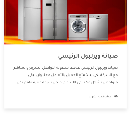
صيانة ويرلبول الرئيسي
صيانة ويرلبول الرئيسي هدفها سهولة التواصل السريع والمباشر
مع الشركة لكى يستمتع العميل بالتعامل معنا وان نبقى
متواجدين بشكل مميز فى الاسواق فنحن شركة كبيرة نهتم بكل
التفاصيل المهمة للعميل وان يستمتع بالخدمات التى تنفرد
مشاهدة المزيد
الشركة بها والتى تكون منها خدمة الصيانة التى تكون من أهم
الخدمات التى يرغب بها العميل لأنها تحافظ على كفاءة المنتج
كما أن شركة ويرلبول تقدم لنا جميع الأجهزة التى نبحث عنها
وأقوى الأسعار التى تكون مناسبة لكثير من العملاء