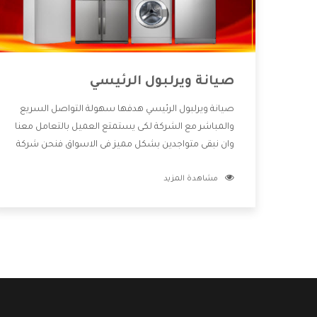
صيانة ويرلبول الرئيسي
صيانة ويرلبول الرئيسي هدفها سهولة التواصل السريع
والمباشر مع الشركة لكى يستمتع العميل بالتعامل معنا
وان نبقى متواجدين بشكل مميز فى الاسواق فنحن شركة
كبيرة نهتم بكل التفاصيل المهمة للعميل وان يستمتع
مشاهدة المزيد
بالخدمات التى تنفرد الشركة بها والتى تكون منها خدمة
الصيانة التى تكون من أهم الخدمات التى يرغب بها
العميل لأنها تحافظ على كفاءة المنتج كما أن شركة
ويرلبول تقدم لنا جميع الأجهزة التى نبحث عنها وأقوى
الأسعار التى تكون مناسبة لكثير من العملاء