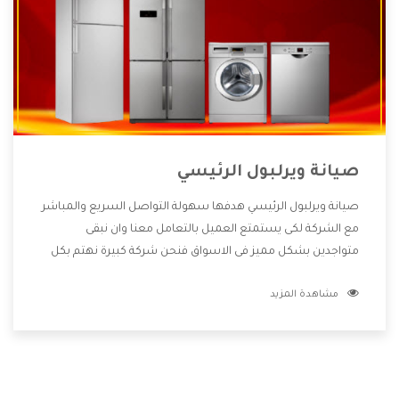
صيانة ويرلبول الرئيسي
صيانة ويرلبول الرئيسي هدفها سهولة التواصل السريع والمباشر
مع الشركة لكى يستمتع العميل بالتعامل معنا وان نبقى
متواجدين بشكل مميز فى الاسواق فنحن شركة كبيرة نهتم بكل
التفاصيل المهمة للعميل وان يستمتع بالخدمات التى تنفرد
مشاهدة المزيد
الشركة بها والتى تكون منها خدمة الصيانة التى تكون من أهم
الخدمات التى يرغب بها العميل لأنها تحافظ على كفاءة المنتج
كما أن شركة ويرلبول تقدم لنا جميع الأجهزة التى نبحث عنها
وأقوى الأسعار التى تكون مناسبة لكثير من العملاء