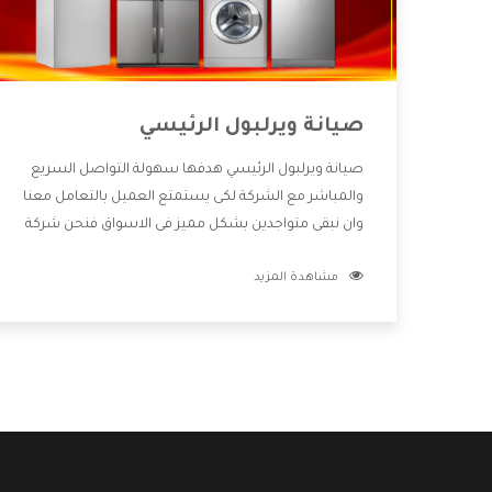
صيانة ويرلبول الرئيسي
صيانة ويرلبول الرئيسي هدفها سهولة التواصل السريع
والمباشر مع الشركة لكى يستمتع العميل بالتعامل معنا
وان نبقى متواجدين بشكل مميز فى الاسواق فنحن شركة
كبيرة نهتم بكل التفاصيل المهمة للعميل وان يستمتع
مشاهدة المزيد
بالخدمات التى تنفرد الشركة بها والتى تكون منها خدمة
الصيانة التى تكون من أهم الخدمات التى يرغب بها
العميل لأنها تحافظ على كفاءة المنتج كما أن شركة
ويرلبول تقدم لنا جميع الأجهزة التى نبحث عنها وأقوى
الأسعار التى تكون مناسبة لكثير من العملاء