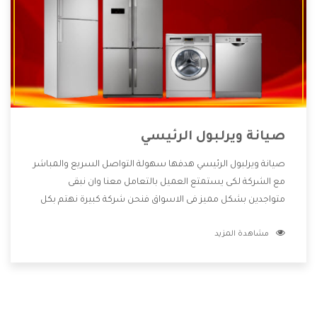
صيانة ويرلبول الرئيسي
صيانة ويرلبول الرئيسي هدفها سهولة التواصل السريع والمباشر
مع الشركة لكى يستمتع العميل بالتعامل معنا وان نبقى
متواجدين بشكل مميز فى الاسواق فنحن شركة كبيرة نهتم بكل
التفاصيل المهمة للعميل وان يستمتع بالخدمات التى تنفرد
مشاهدة المزيد
الشركة بها والتى تكون منها خدمة الصيانة التى تكون من أهم
الخدمات التى يرغب بها العميل لأنها تحافظ على كفاءة المنتج
كما أن شركة ويرلبول تقدم لنا جميع الأجهزة التى نبحث عنها
وأقوى الأسعار التى تكون مناسبة لكثير من العملاء