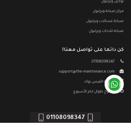
توكيل ويرلبول
مركز صيانة ويرلبول
صيانة غسالات ويرلبول
صيانة ثلاجات ويرلبول
كن دائما على تواصل معنا!
01108098347
support@the-maintenance.com
صفحة الفيس بوك
مفتوح طوال ايام الأسبوع
01108098347