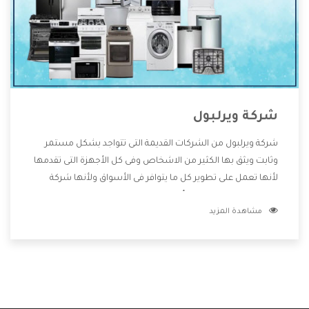
شركة ويرلبول
شركة ويرلبول من الشركات القديمة التى تتواجد بشكل مستمر
وثابت ويثق بها الكثير من الاشخاص وفى كل الأجهزة التى تقدمها
لأنها تعمل على تطوير كل ما يتوافر فى الأسواق ولأنها شركة
معروفة تهتم جدا بتوفير أفضل خدمات ما بعد البيع مع المنتجات
مشاهدة المزيد
وتقدم للعملاء أقوى العروض والخصومات التى تسهل على
المستهلك الاستمتاع بشراء جميع ما نقدمه لكم معنا هتجد كل
ما هو جديد وأفضل