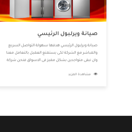
صيانة ويرلبول الرئيسي
صيانة ويرلبول الرئيسي هدفها سهولة التواصل السريع
والمباشر مع الشركة لكى يستمتع العميل بالتعامل معنا
وان نبقى متواجدين بشكل مميز فى الاسواق فنحن شركة
كبيرة نهتم بكل التفاصيل المهمة للعميل وان يستمتع
مشاهدة المزيد
بالخدمات التى تنفرد الشركة بها والتى تكون منها خدمة
الصيانة التى تكون من أهم الخدمات التى يرغب بها
العميل لأنها تحافظ على كفاءة المنتج كما أن شركة
ويرلبول تقدم لنا جميع الأجهزة التى نبحث عنها وأقوى
الأسعار التى تكون مناسبة لكثير من العملاء