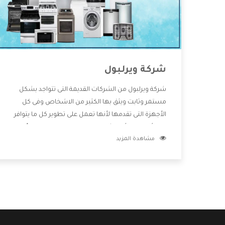
شركة ويرلبول
شركة ويرلبول من الشركات القديمة التى تتواجد بشكل
مستمر وثابت ويثق بها الكثير من الاشخاص وفى كل
الأجهزة التى تقدمها لأنها تعمل على تطوير كل ما يتوافر
فى الأسواق ولأنها شركة معروفة تهتم جدا بتوفير أفضل
مشاهدة المزيد
خدمات ما بعد البيع مع المنتجات وتقدم للعملاء أقوى
العروض والخصومات التى تسهل على المستهلك
الاستمتاع بشراء جميع ما نقدمه لكم معنا هتجد كل ما
هو جديد وأفضل