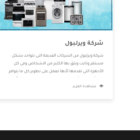
شركة ويرلبول
شركة ويرلبول من الشركات القديمة التى تتواجد بشكل
مستمر وثابت ويثق بها الكثير من الاشخاص وفى كل
الأجهزة التى تقدمها لأنها تعمل على تطوير كل ما يتوافر
فى الأسواق ولأنها شركة معروفة تهتم جدا بتوفير أفضل
مشاهدة المزيد
خدمات ما بعد البيع مع المنتجات وتقدم للعملاء أقوى
العروض والخصومات التى تسهل على المستهلك
الاستمتاع بشراء جميع ما نقدمه لكم معنا هتجد كل ما
هو جديد وأفضل