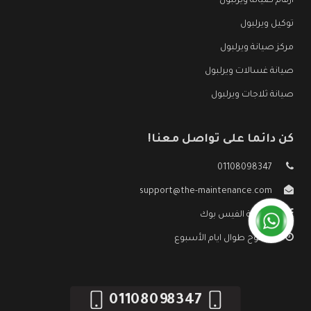
ارقام صيانة ويرلبول
توكيل ويرلبول
مركز صيانة ويرلبول
صيانة غسالات ويرلبول
صيانة ثلاجات ويرلبول
كن دائما على تواصل معنا!
01108098347
support@the-maintenance.com
صفحة الفيس بوك
مفتوح طوال ايام الأسبوع
01108098347