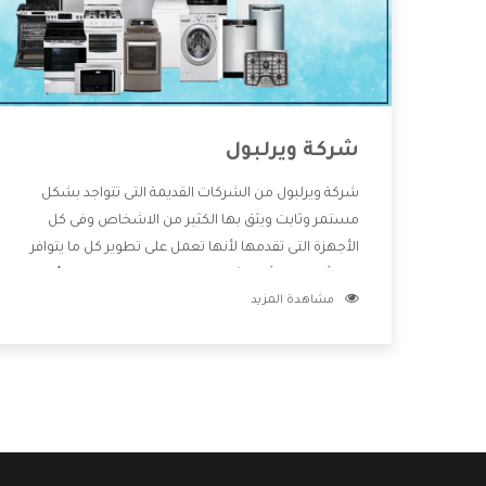
شركة ويرلبول
شركة ويرلبول من الشركات القديمة التى تتواجد بشكل
مستمر وثابت ويثق بها الكثير من الاشخاص وفى كل
الأجهزة التى تقدمها لأنها تعمل على تطوير كل ما يتوافر
فى الأسواق ولأنها شركة معروفة تهتم جدا بتوفير أفضل
مشاهدة المزيد
خدمات ما بعد البيع مع المنتجات وتقدم للعملاء أقوى
العروض والخصومات التى تسهل على المستهلك
الاستمتاع بشراء جميع ما نقدمه لكم معنا هتجد كل ما
هو جديد وأفضل