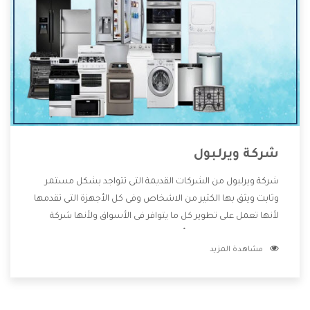
شركة ويرلبول
شركة ويرلبول من الشركات القديمة التى تتواجد بشكل مستمر
وثابت ويثق بها الكثير من الاشخاص وفى كل الأجهزة التى تقدمها
لأنها تعمل على تطوير كل ما يتوافر فى الأسواق ولأنها شركة
معروفة تهتم جدا بتوفير أفضل خدمات ما بعد البيع مع المنتجات
مشاهدة المزيد
وتقدم للعملاء أقوى العروض والخصومات التى تسهل على
المستهلك الاستمتاع بشراء جميع ما نقدمه لكم معنا هتجد كل
ما هو جديد وأفضل