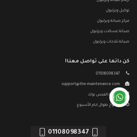
ارقام صيانة ويرلبول
توكيل ويرلبول
مركز صيانة ويرلبول
صيانة غسالات ويرلبول
صيانة ثلاجات ويرلبول
كن دائما على تواصل معنا!
01108098347
support@the-maintenance.com
صفحة الفيس بوك
مفتوح طوال ايام الأسبوع
01108098347