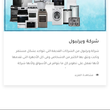
شركة ويرلبول
شركة ويرلبول من الشركات القديمة التى تتواجد بشكل مستمر
وثابت ويثق بها الكثير من الاشخاص وفى كل الأجهزة التى تقدمها
لأنها تعمل على تطوير كل ما يتوافر فى الأسواق ولأنها شركة
معروفة تهتم جدا بتوفير أفضل خدمات ما بعد البيع مع المنتجات
مشاهدة المزيد
وتقدم للعملاء أقوى العروض والخصومات التى تسهل على
المستهلك الاستمتاع بشراء جميع ما نقدمه لكم معنا هتجد كل
ما هو جديد وأفضل