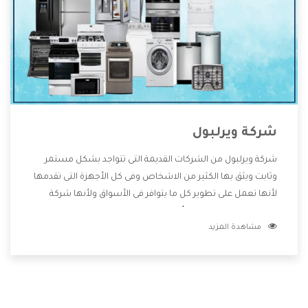
شركة ويرلبول
شركة ويرلبول من الشركات القديمة التى تتواجد بشكل مستمر
وثابت ويثق بها الكثير من الاشخاص وفى كل الأجهزة التى تقدمها
لأنها تعمل على تطوير كل ما يتوافر فى الأسواق ولأنها شركة
معروفة تهتم جدا بتوفير أفضل خدمات ما بعد البيع مع المنتجات
مشاهدة المزيد
وتقدم للعملاء أقوى العروض والخصومات التى تسهل على
المستهلك الاستمتاع بشراء جميع ما نقدمه لكم معنا هتجد كل
ما هو جديد وأفضل