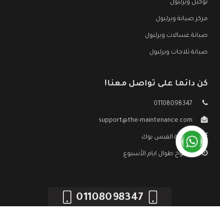
توكيل ويرلبول
مركز صيانة ويرلبول
صيانة غسالات ويرلبول
صيانة ثلاجات ويرلبول
كن دائما على تواصل معنا!
01108098347
support@the-maintenance.com
صفحة الفيس بوك
مفتوح طوال ايام الأسبوع
01108098347