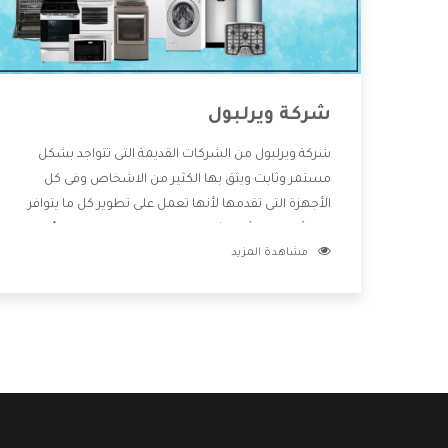
شركة ويرلبول
شركة ويرلبول من الشركات القديمة التى تتواجد بشكل
مستمر وثابت ويثق بها الكثير من الاشخاص وفى كل
الأجهزة التى تقدمها لأنها تعمل على تطوير كل ما يتوافر
فى الأسواق ولأنها شركة معروفة تهتم جدا بتوفير أفضل
مشاهدة المزيد
خدمات ما بعد البيع مع المنتجات وتقدم للعملاء أقوى
العروض والخصومات التى تسهل على المستهلك
الاستمتاع بشراء جميع ما نقدمه لكم معنا هتجد كل ما
هو جديد وأفضل