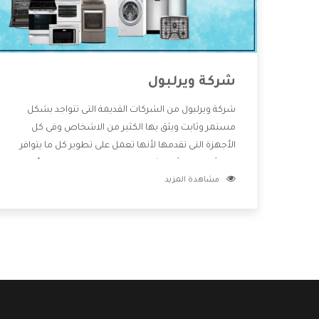
شركة ويرلبول
شركة ويرلبول من الشركات القديمة التى تتواجد بشكل
مستمر وثابت ويثق بها الكثير من الاشخاص وفى كل
الأجهزة التى تقدمها لأنها تعمل على تطوير كل ما يتوافر
فى الأسواق ولأنها شركة معروفة تهتم جدا بتوفير أفضل
مشاهدة المزيد
خدمات ما بعد البيع مع المنتجات وتقدم للعملاء أقوى
العروض والخصومات التى تسهل على المستهلك
الاستمتاع بشراء جميع ما نقدمه لكم معنا هتجد كل ما
هو جديد وأفضل