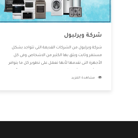
شركة ويرلبول
شركة ويرلبول من الشركات القديمة التى تتواجد بشكل
مستمر وثابت ويثق بها الكثير من الاشخاص وفى كل
الأجهزة التى تقدمها لأنها تعمل على تطوير كل ما يتوافر
فى الأسواق ولأنها شركة معروفة تهتم جدا بتوفير أفضل
مشاهدة المزيد
خدمات ما بعد البيع مع المنتجات وتقدم للعملاء أقوى
العروض والخصومات التى تسهل على المستهلك
الاستمتاع بشراء جميع ما نقدمه لكم معنا هتجد كل ما
هو جديد وأفضل