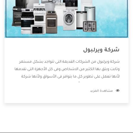
شركة ويرلبول
شركة ويرلبول من الشركات القديمة التى تتواجد بشكل مستمر
وثابت ويثق بها الكثير من الاشخاص وفى كل الأجهزة التى تقدمها
لأنها تعمل على تطوير كل ما يتوافر فى الأسواق ولأنها شركة
معروفة تهتم جدا بتوفير أفضل خدمات ما بعد البيع مع المنتجات
مشاهدة المزيد
وتقدم للعملاء أقوى العروض والخصومات التى تسهل على
المستهلك الاستمتاع بشراء جميع ما نقدمه لكم معنا هتجد كل
ما هو جديد وأفضل