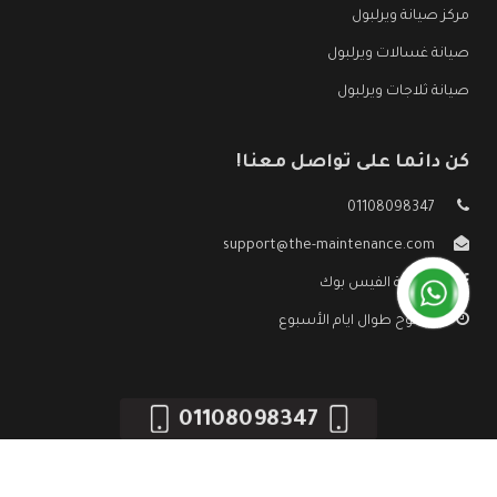
مركز صيانة ويرلبول
صيانة غسالات ويرلبول
صيانة ثلاجات ويرلبول
كن دائما على تواصل معنا!
01108098347
support@the-maintenance.com
صفحة الفيس بوك
مفتوح طوال ايام الأسبوع
01108098347
جميع الحقوق محفوظه ©
صيانة ويرلبول