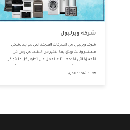
شركة ويرلبول
شركة ويرلبول من الشركات القديمة التى تتواجد بشكل
مستمر وثابت ويثق بها الكثير من الاشخاص وفى كل
الأجهزة التى تقدمها لأنها تعمل على تطوير كل ما يتوافر
فى الأسواق ولأنها شركة معروفة تهتم جدا بتوفير أفضل
مشاهدة المزيد
خدمات ما بعد البيع مع المنتجات وتقدم للعملاء أقوى
العروض والخصومات التى تسهل على المستهلك
الاستمتاع بشراء جميع ما نقدمه لكم معنا هتجد كل ما
هو جديد وأفضل