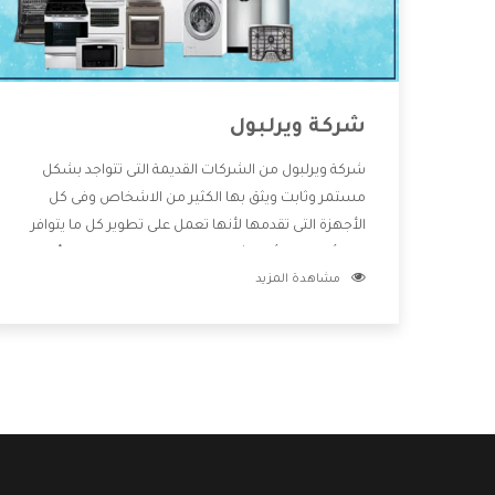
شركة ويرلبول
شركة ويرلبول من الشركات القديمة التى تتواجد بشكل
مستمر وثابت ويثق بها الكثير من الاشخاص وفى كل
الأجهزة التى تقدمها لأنها تعمل على تطوير كل ما يتوافر
فى الأسواق ولأنها شركة معروفة تهتم جدا بتوفير أفضل
مشاهدة المزيد
خدمات ما بعد البيع مع المنتجات وتقدم للعملاء أقوى
العروض والخصومات التى تسهل على المستهلك
الاستمتاع بشراء جميع ما نقدمه لكم معنا هتجد كل ما
هو جديد وأفضل