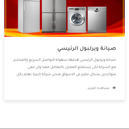
صيانة ويرلبول الرئيسي
صيانة ويرلبول الرئيسي هدفها سهولة التواصل السريع والمباشر
مع الشركة لكى يستمتع العميل بالتعامل معنا وان نبقى
متواجدين بشكل مميز فى الاسواق فنحن شركة كبيرة نهتم بكل
التفاصيل المهمة للعميل وان يستمتع بالخدمات التى تنفرد
مشاهدة المزيد
الشركة بها والتى تكون منها خدمة الصيانة التى تكون من أهم
الخدمات التى يرغب بها العميل لأنها تحافظ على كفاءة المنتج
كما أن شركة ويرلبول تقدم لنا جميع الأجهزة التى نبحث عنها
وأقوى الأسعار التى تكون مناسبة لكثير من العملاء