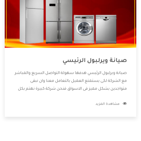
صيانة ويرلبول الرئيسي
صيانة ويرلبول الرئيسي هدفها سهولة التواصل السريع والمباشر
مع الشركة لكى يستمتع العميل بالتعامل معنا وان نبقى
متواجدين بشكل مميز فى الاسواق فنحن شركة كبيرة نهتم بكل
التفاصيل المهمة للعميل وان يستمتع بالخدمات التى تنفرد
مشاهدة المزيد
الشركة بها والتى تكون منها خدمة الصيانة التى تكون من أهم
الخدمات التى يرغب بها العميل لأنها تحافظ على كفاءة المنتج
كما أن شركة ويرلبول تقدم لنا جميع الأجهزة التى نبحث عنها
وأقوى الأسعار التى تكون مناسبة لكثير من العملاء