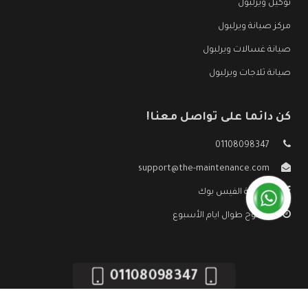
توكيل ويرلبول
مركز صيانة ويرلبول
صيانة غسالات ويرلبول
صيانة ثلاجات ويرلبول
كن دائما على تواصل معنا!
01108098347
support@the-maintenance.com
صفحة الفيس بوك
مفتوح طوال ايام الأسبوع
01108098347