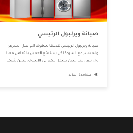
صيانة ويرلبول الرئيسي
صيانة ويرلبول الرئيسي هدفها سهولة التواصل السريع
والمباشر مع الشركة لكى يستمتع العميل بالتعامل معنا
وان نبقى متواجدين بشكل مميز فى الاسواق فنحن شركة
كبيرة نهتم بكل التفاصيل المهمة للعميل وان يستمتع
مشاهدة المزيد
بالخدمات التى تنفرد الشركة بها والتى تكون منها خدمة
الصيانة التى تكون من أهم الخدمات التى يرغب بها
العميل لأنها تحافظ على كفاءة المنتج كما أن شركة
ويرلبول تقدم لنا جميع الأجهزة التى نبحث عنها وأقوى
الأسعار التى تكون مناسبة لكثير من العملاء