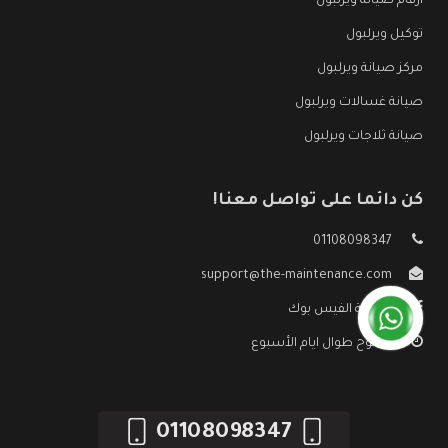
ارقام صيانة ويرلبول
توكيل ويرلبول
مركز صيانة ويرلبول
صيانة غسالات ويرلبول
صيانة ثلاجات ويرلبول
كن دائما على تواصل معنا!
01108098347
support@the-maintenance.com
صفحة الفيس بوك
مفتوح طوال ايام الأسبوع
01108098347