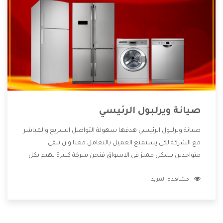
صيانة ويرلبول الرئيسي
صيانة ويرلبول الرئيسي هدفها سهولة التواصل السريع والمباشر
مع الشركة لكى يستمتع العميل بالتعامل معنا وان نبقى
متواجدين بشكل مميز فى الاسواق فنحن شركة كبيرة نهتم بكل
التفاصيل المهمة للعميل وان يستمتع بالخدمات التى تنفرد
مشاهدة المزيد
الشركة بها والتى تكون منها خدمة الصيانة التى تكون من أهم
الخدمات التى يرغب بها العميل لأنها تحافظ على كفاءة المنتج
كما أن شركة ويرلبول تقدم لنا جميع الأجهزة التى نبحث عنها
وأقوى الأسعار التى تكون مناسبة لكثير من العملاء